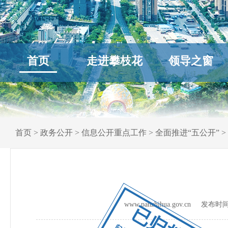
首页
走进攀枝花
领导之窗
首页
>
政务公开
>
信息公开重点工作
>
全面推进“五公开”
>
www.panzhihua.gov.cn 发布时
已归档