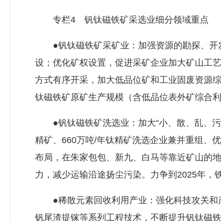
专栏4 钒钛磁铁矿采选业细分领域重点
●钒钛磁铁矿采矿业：加强资源的勘探、开发
设；优化矿权设置，促进采矿企业加大矿山工艺
方式有序开采，加大低品位矿和工业固废资源综
钛磁铁矿原矿生产规模（含低品位表外矿综合利
●钒钛磁铁矿洗选业：加大“小、散、乱、污”
精矿、660万吨/年钛精矿洗选企业兼并重组
布局，在朱家包包、新九、白马等靠近矿山的
力，减少运输沿途扬尘污染。力争到2025年，
●稀散元素回收利用产业：强化科技攻关和产
钒尾渣提镓等系列工程技术，不断提升钒钛磁铁