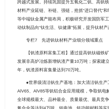
跨越式发展。持续巩固提升五氧化二钒、高钒
材料产业延链、补链、强链，抢抓“进口替代”
等中端钛金属产能布局，积极研究开发国防军
动钛制品向“钛生活、钛健康”拓展，提升钛材产
专栏7 先进钒钛材料产业细分领域重点
【钒渣原料富集工程】通过提高钒钛磁铁矿入
发展非高炉冶炼新增钒渣产量10万吨；探索建立
年，钒渣原料富集量达到70万吨。
●世界级清洁钒生产基地：加大清洁钒生产工
AlV65、AlV85等钒铝合金应用规模，争
全球规模最大、品种最全、质量最优、最具竞争力
氮合金等达到4万吨，钒电池、钒功能材料等实