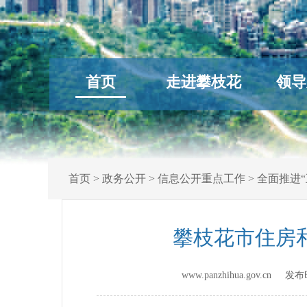
首页
走进攀枝花
领导
首页
>
政务公开
>
信息公开重点工作
>
全面推进“
攀枝花市住房
www.panzhihua.gov.cn 