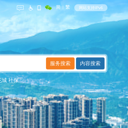
简
|
繁
网站支持IPv6
花城
社保