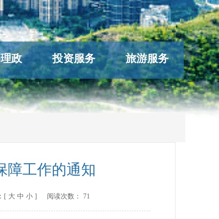
络理政
投资服务
旅游服务
保障工作的通知
：[
大
中
小
] 阅读次数：
71