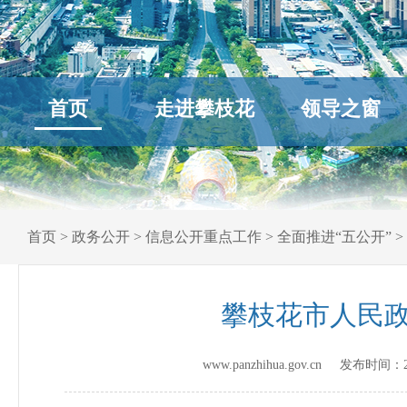
首页
走进攀枝花
领导之窗
首页
>
政务公开
>
信息公开重点工作
>
全面推进“五公开”
>
攀枝花市人民
www.panzhihua.gov.cn 发布时间：