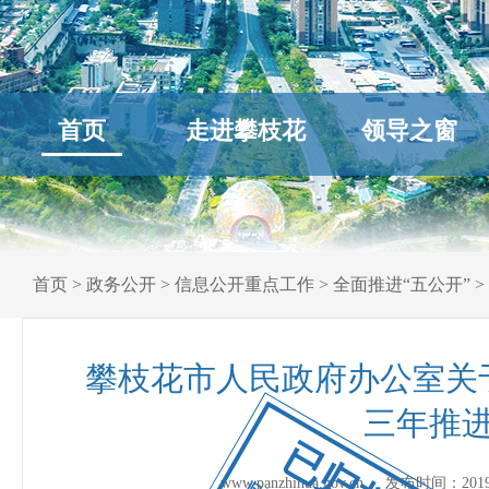
首页
走进攀枝花
领导之窗
首页
>
政务公开
>
信息公开重点工作
>
全面推进“五公开”
>
攀枝花市人民政府办公室关
三年推进
已归档
www.panzhihua.gov.cn 发布时间：
201