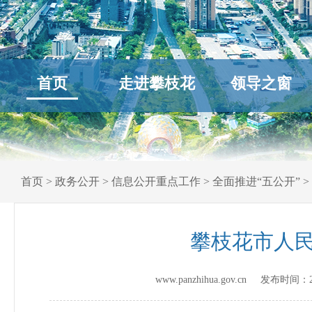
首页
走进攀枝花
领导之窗
首页
>
政务公开
>
信息公开重点工作
>
全面推进“五公开”
>
攀枝花市人民
www.panzhihua.gov.cn 发布时间：