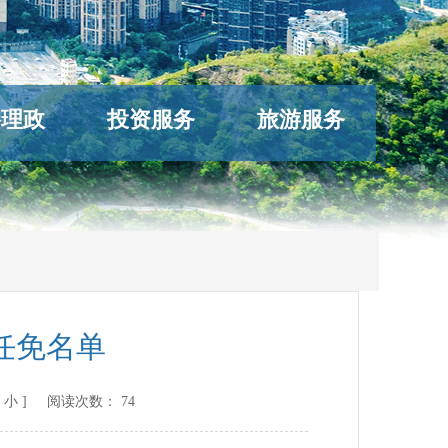
络理政
投资服务
旅游服务
任免名单
小
] 阅读次数：
74