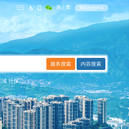
简
|
繁
网站支持IPv6
花城
社保