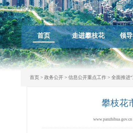
首页
走进攀枝花
领导
首页
>
政务公开
>
信息公开重点工作
>
全面推进“
攀枝花
www.panzhihua.g