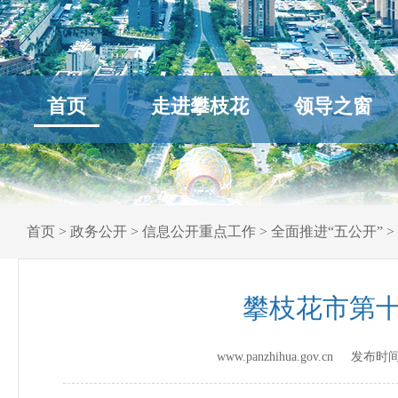
首页
走进攀枝花
领导之窗
首页
>
政务公开
>
信息公开重点工作
>
全面推进“五公开”
>
攀枝花市第
www.panzhihua.gov.cn 发布时