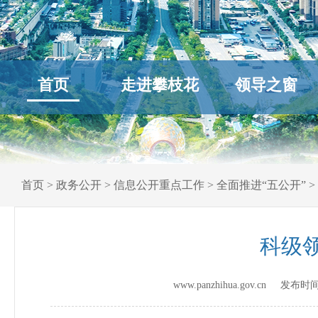
首页
走进攀枝花
领导之窗
首页
>
政务公开
>
信息公开重点工作
>
全面推进“五公开”
>
科级领
www.panzhihua.gov.cn 发布时