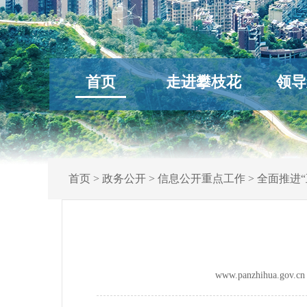
首页
走进攀枝花
领导
首页
>
政务公开
>
信息公开重点工作
>
全面推进“
www.panzhihua.g