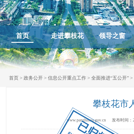
首页
走进攀枝花
领导之窗
首页
>
政务公开
>
信息公开重点工作
>
全面推进“五公开”
>
攀枝花市
www.panzhihua.gov.cn 发布时间：
已归档