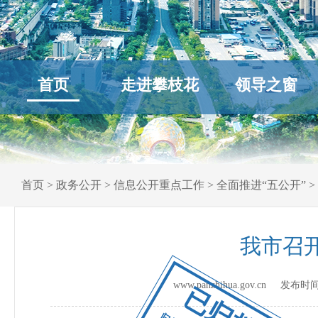
首页
走进攀枝花
领导之窗
首页
>
政务公开
>
信息公开重点工作
>
全面推进“五公开”
>
我市召开
www.panzhihua.gov.cn 发布时
已归档