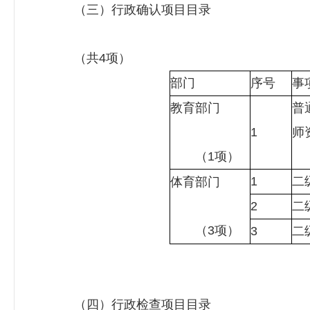
（三）行政确认项目目录
（共4项）
部门
序号
事
教育部门
普
1
师
（1项）
1
二
体育部门
2
二
（3项）
3
二
（四）行政检查项目目录