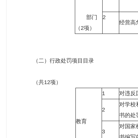
部门
2
经营高
（2项）
（二）行政处罚项目目录
（共12项）
1
对违反
对学校
2
书的处
教育
对国家
3
书编写