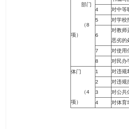
部门
4
对中等
5
对学校
（8
对教师
项）
6
恶劣的
7
对使用
8
对民办
1
对违规
体门
2
对违规
（4
3
对公共
项）
4
对体育