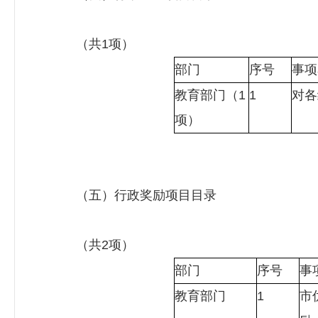
（共1项）
部门
序号
事项
教育部门（1
1
对各
项）
（五）行政奖励项目目录
（共2项）
部门
序号
事
教育部门
1
市