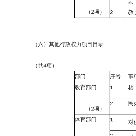
励
（2项）
2
教
（六）其他行政权力项目目录
（共4项）
部门
序号
事
教育部门
1
核
2
民
（2项）
体育部门
1
对
2