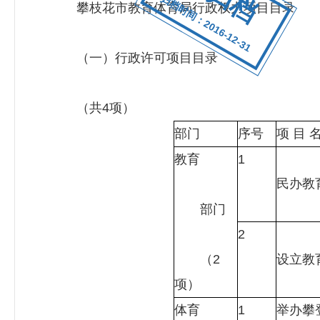
归档时间：2016-12-31
攀枝花市教育体育局行政权力项目目录
（一）行政许可项目目录
（共4项）
部门
序号
项 目 
教育
1
民办教
部门
2
（2
设立教
项）
体育
1
举办攀