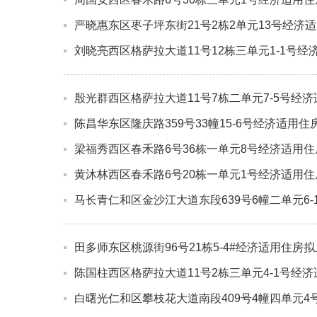
严晓惠东区枣子坪东街21号2栋2单元13号经济
刘晓亮西区格萨拉大道11号12栋三单元1-1号
殷光群西区格萨拉大道11号7栋二单元7-5号经
陈昌华东区隆庆路359号33幢15-6号经济适用
梁福秀西区春禾路6号36栋一单元8号经济适用
黄沐林西区春禾路6号20栋一单元1号经济适用
马长青仁和区金沙江大道东段639号6幢二单元6
田多师东区桃源街96号21栋5-4#经济适用住房
陈国柱西区格萨拉大道11号2栋三单元4-1号经
白曙光仁和区攀枝花大道南段409号4幢四单元