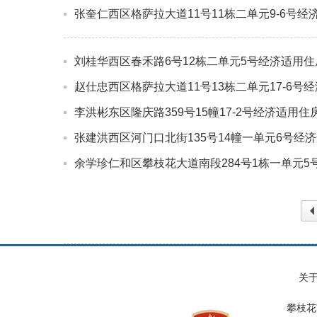
张奎仁西区格萨拉大道11号11栋二单元9-6号
刘桂华西区春禾路6号12栋二单元5号经济适用
赵仕忠西区格萨拉大道11号13栋二单元17-6
李洪彬东区隆庆路359号15幢17-2号经济适用
张建洪西区河门口北街135号14幢一单元6号经
余学珍仁和区攀枝花大道南段284号1栋一单元
上
关
页
攀枝花