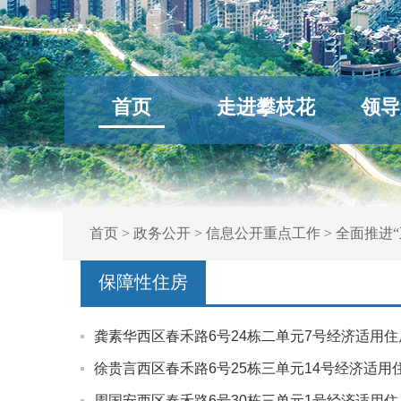
首页
走进攀枝花
领导
首页
>
政务公开
>
信息公开重点工作
>
全面推进“
保障性住房
龚素华西区春禾路6号24栋二单元7号经济适用
徐贵言西区春禾路6号25栋三单元14号经济适用
周国安西区春禾路6号30栋三单元1号经济适用