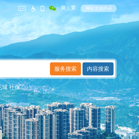
简
|
繁
网站支持IPv6
花城
社保