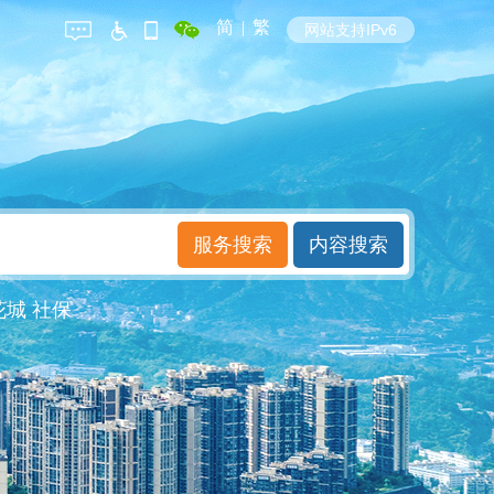
简
|
繁
网站支持IPv6
花城
社保