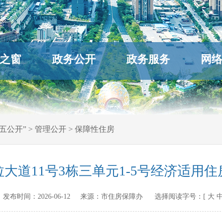
之窗
政务公开
政务服务
网
五公开”
>
管理公开
>
保障性住房
大道11号3栋三单元1-5号经济适用
.cn 发布时间：
2026-06-12
来源：
市住房保障办
选择阅读字号：[
大