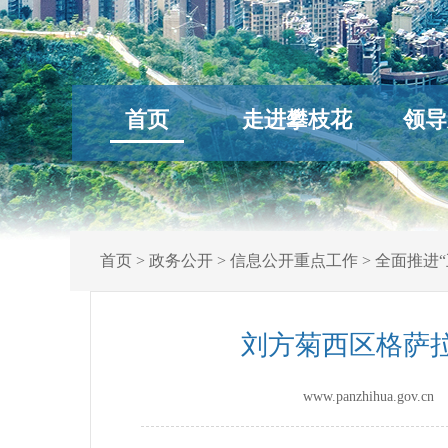
首页
走进攀枝花
领导
首页
>
政务公开
>
信息公开重点工作
>
全面推进“
刘方菊西区格萨拉
www.panzhihua.gov