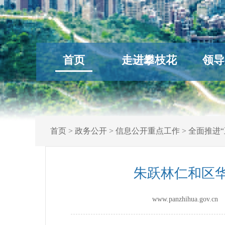
首页
走进攀枝花
领导
首页
>
政务公开
>
信息公开重点工作
>
全面推进“
朱跃林仁和区华
www.panzhihua.gov