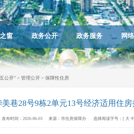
之窗
政务公开
政务服务
网
五公开”
>
管理公开
>
保障性住房
美巷28号9栋2单元13号经济适用住
.cn 发布时间：
2026-06-03
来源：
市住房保障办
选择阅读字号：[
大