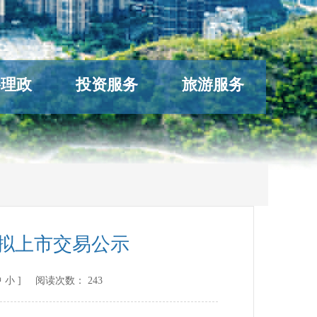
络理政
投资服务
旅游服务
房拟上市交易公示
中
小
] 阅读次数：
243