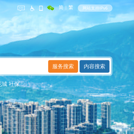
简
|
繁
网站支持IPv6
花城
社保