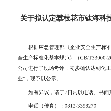
关于拟认
定攀枝花市钛海科
根据应急管理部《企业安全生产标
全生产标准化基本规范》（
GB/T33000
-2
公司
进
行了现场考评，初步确认达到
化
业
”
，现予以公示。
如有异议，请于7
日内以电话、书面
电话（传真）：0812-
3358270