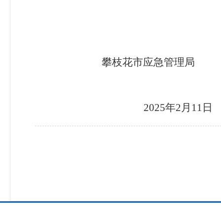
攀枝花市应急管理局
202
5
年
2
月
11
日