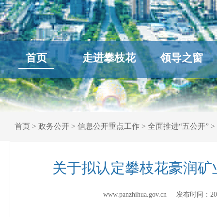
首页
走进攀枝花
领导之窗
首页
>
政务公开
>
信息公开重点工作
>
全面推进“五公开”
>
关于拟认定攀枝花豪润矿
www.panzhihua.gov.cn 发布时间：
20