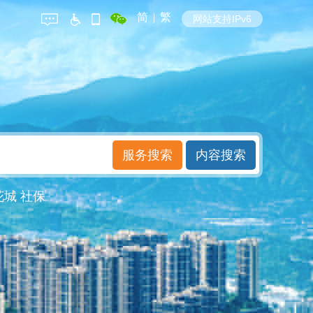
简
|
繁
网站支持IPv6
花城
社保