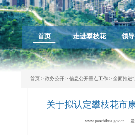
首页
走进攀枝花
领导
首页
>
政务公开
>
信息公开重点工作
>
全面推进“
关于拟认定攀枝花市康
www.panzhihua.gov.c