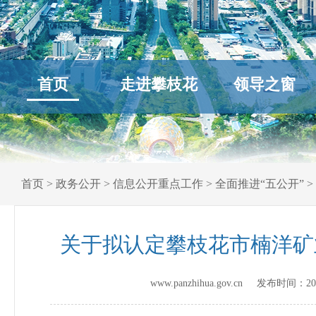
首页
走进攀枝花
领导之窗
首页
>
政务公开
>
信息公开重点工作
>
全面推进“五公开”
>
关于拟认定攀枝花市楠洋矿
www.panzhihua.gov.cn 发布时间：
20