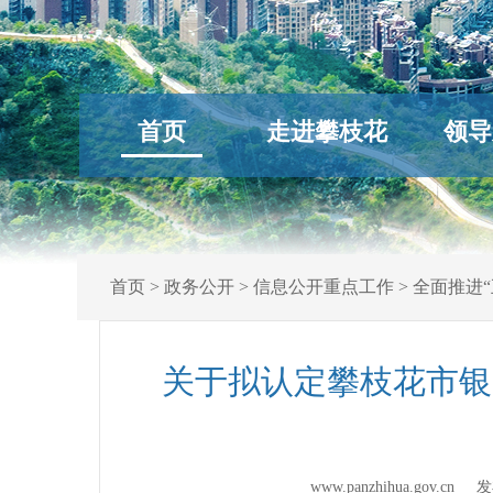
首页
走进攀枝花
领导
首页
>
政务公开
>
信息公开重点工作
>
全面推进“
关于拟认定攀枝花市银
www.panzhihua.gov.c