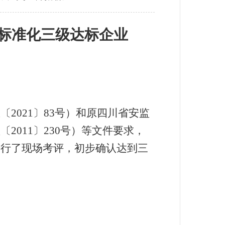
标准化三级达标企业
急〔
2021〕83号
）
和
原
四川省安监
监〔
201
1〕
230
号）等文件要求，
进行了现场考评，
初步确认
达到三