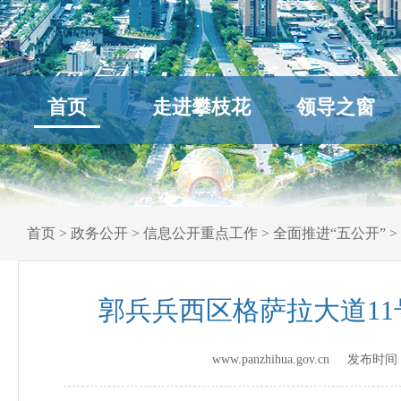
首页
走进攀枝花
领导之窗
首页
>
政务公开
>
信息公开重点工作
>
全面推进“五公开”
>
郭兵兵西区格萨拉大道11
www.panzhihua.gov.cn 发布时