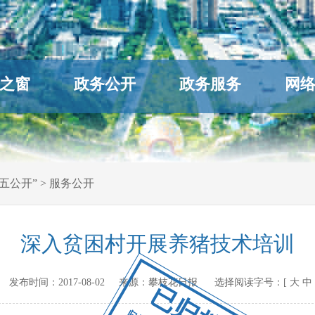
之窗
政务公开
政务服务
网
五公开”
>
服务公开
深入贫困村开展养猪技术培训
v.cn 发布时间：
2017-08-02
来源：
攀枝花日报
选择阅读字号：[
大
中
已归档