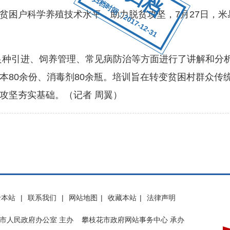
归档时间：2017-12-31
困户科学养殖技术水平，助力脱贫攻坚，7月27日，米
种引进、饲养管理、常见病防治等方面进行了讲解和分析
本80余份、消毒剂80余瓶。培训旨在转变贫困村群众传
贫攻坚夯实基础。（记者 周翼）
于本站
|
联系我们
|
网站地图
|
收藏本站
|
法律声明
市人民政府办公室 主办 攀枝花市政府网站事务中心 承办