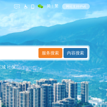
简
|
繁
网站支持IPv6
花城
社保