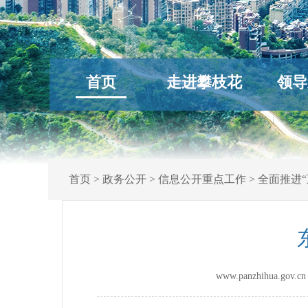
首页
走进攀枝花
领导
首页
>
政务公开
>
信息公开重点工作
>
全面推进“
www.panzhihua.g