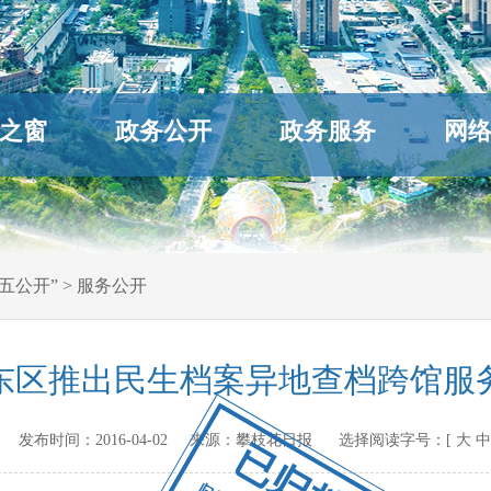
之窗
政务公开
政务服务
网
五公开”
>
服务公开
东区推出民生档案异地查档跨馆服
ov.cn 发布时间：
2016-04-02
来源：
攀枝花日报
选择阅读字号：[
大
中
已归档