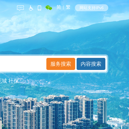
简
|
繁
网站支持IPv6
花城
社保