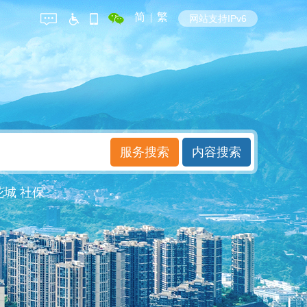
简
|
繁
网站支持IPv6
花城
社保