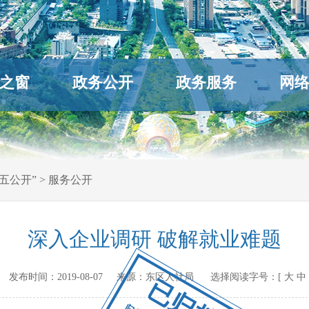
之窗
政务公开
政务服务
网
五公开”
>
服务公开
深入企业调研 破解就业难题
v.cn 发布时间：
2019-08-07
来源：
东区人社局
选择阅读字号：[
大
中
已归档