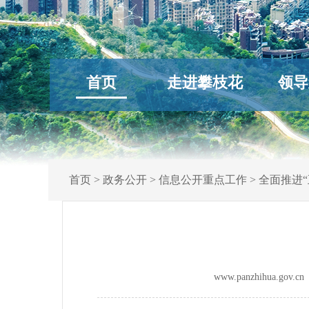
首页
走进攀枝花
领导
首页
>
政务公开
>
信息公开重点工作
>
全面推进“
www.panzhihua.go