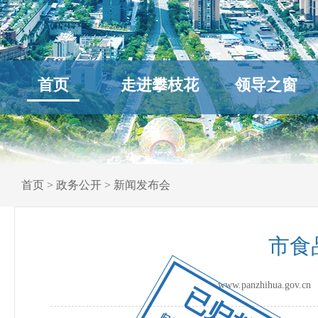
首页
走进攀枝花
领导之窗
首页
>
政务公开
>
新闻发布会
市食
www.panzhihua.go
已归档