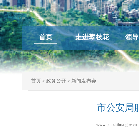
首页
走进攀枝花
领导
首页
>
政务公开
>
新闻发布会
市公安局
www.panzhihua.go