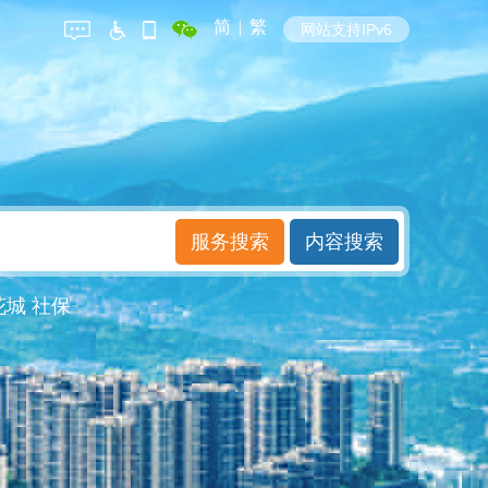
简
|
繁
网站支持IPv6
花城
社保