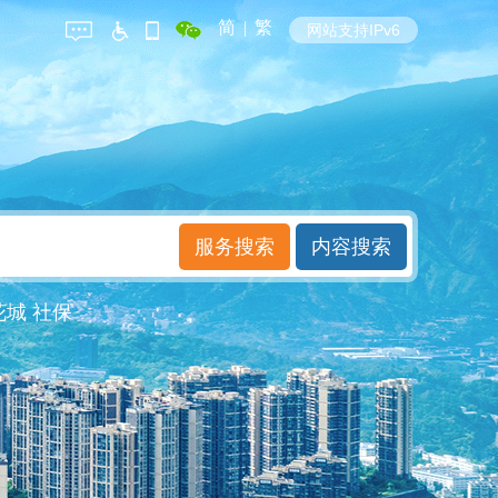
简
|
繁
网站支持IPv6
花城
社保