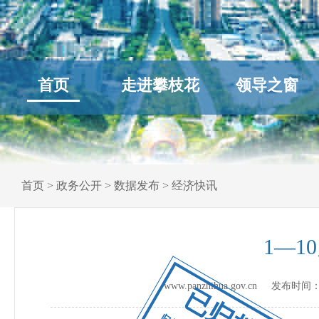
首页
走进攀枝花
领导之窗
首页
>
政务公开
>
数据发布
>
经济快讯
1—
www.panzhihua.gov.cn 发布时间
已归档