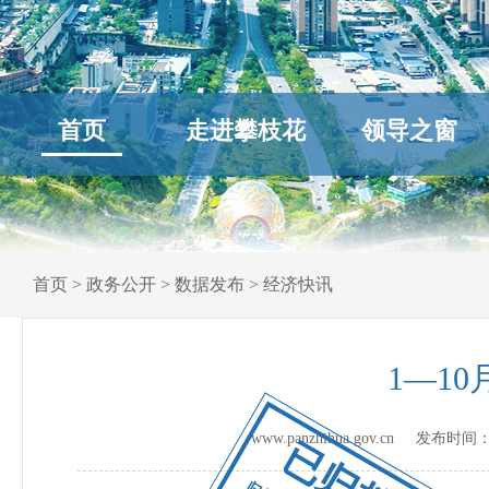
首页
走进攀枝花
领导之窗
首页
>
政务公开
>
数据发布
>
经济快讯
1—1
www.panzhihua.gov.cn 发布时间
已归档