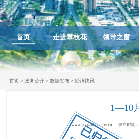
首页
走进攀枝花
领导之窗
首页
>
政务公开
>
数据发布
>
经济快讯
1—1
www.panzhihua.gov.cn 发布时间
已归档