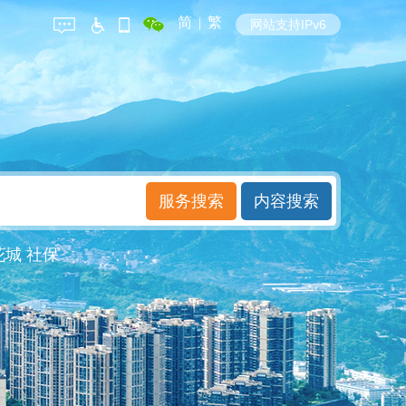
简
|
繁
网站支持IPv6
花城
社保