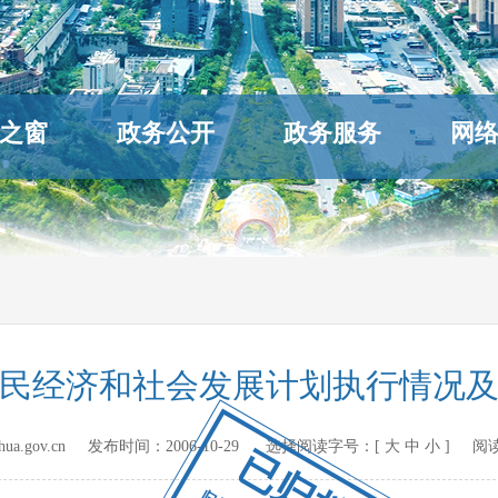
之窗
政务公开
政务服务
网
国民经济和社会发展计划执行情况及
hihua.gov.cn 发布时间：
2006-10-29
选择阅读字号：[
大
中
小
] 阅
已归档