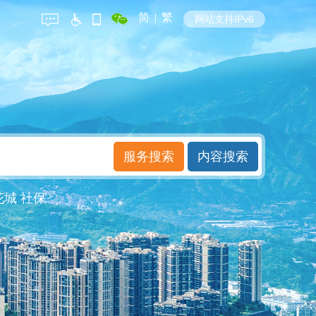
简
|
繁
网站支持IPv6
花城
社保