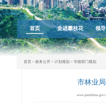
首页
走进攀枝花
领导
首页
>
政务公开
>
计划规划
>
市级部门规划
市林业局
www.panzhihua.