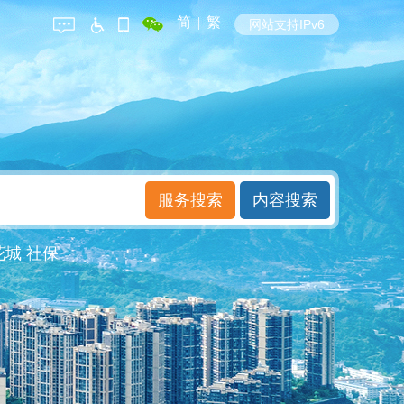
简
|
繁
网站支持IPv6
花城
社保