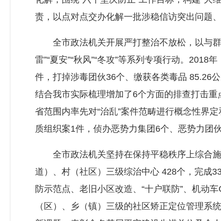
责，以点对点交办化解一批涉稳信访突出问题
全市政法机关开展严打整治不放松，以与群众
雷”“夏安”“秋风”“冬攻”等系列专项行动。20
件，打掉涉毒团伙36个、缴获各类毒品 85.
结合我市实际梳理增加了6个方面的排查打击重
省范围内率先对“治乱”案件范畴进行概念性界
质组织案1件，侦办恶势力集团6个、恶势力团伙
全市政法机关坚持在保持平稳秩序上综合施治
道）、村（社区）三级综治中心 428个，完成3
防示范点、老旧小区改造、“十户联防”、机动车
（区）、乡（镇）三级的社区矫正定位管理系