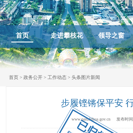
首页
走进攀枝花
领导之窗
首页
>
政务公开
>
工作动态
>
头条图片新闻
步履铿锵保平安 
www.panzhihua.gov.cn 发布时
已归档