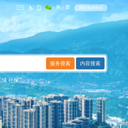
简
|
繁
网站支持IPv6
花城
社保