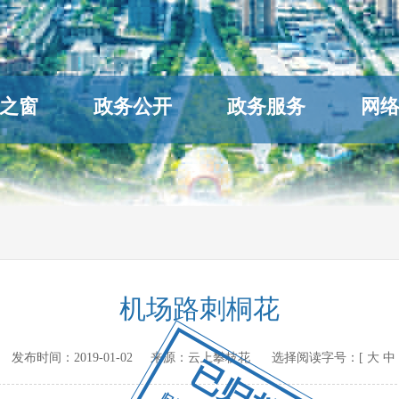
之窗
政务公开
政务服务
网
机场路刺桐花
v.cn 发布时间：
2019-01-02
来源：
云上攀枝花
选择阅读字号：[
大
中
已归档