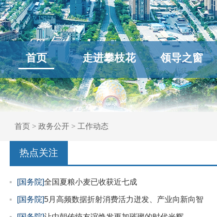
首页
走进攀枝花
领导之窗
首页
>
政务公开
>
工作动态
热点关注
[国务院]
全国夏粮小麦已收获近七成
[国务院]
5月高频数据折射消费活力迸发、产业向新向智
[国务院]
让中朝传统友谊焕发更加璀璨的时代光辉