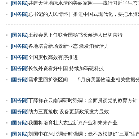
[国务院]
共建天蓝地绿水清的美丽家园——践行习近平生态
[国务院]
总书记的人民情怀 | “推进中国式现代化，要把水资
[国务院]
王毅会见下任联合国秘书长候选人巴切莱特
[国务院]
各地培育新场景新业态 激发消费活力
[国务院]
全国麦收高效有序推进
[国务院]
长线外资看好中国 持续加码硬科技
[国务院]
需求重回扩张区间——5月份我国物流业相关数据
[国务院]
丁薛祥在云南调研时强调：全面贯彻党的教育方针
[国务院]
助力三夏抢收 设备更新政策发力显效
[国务院]
我国将培育壮大农业新兴产业和未来产业
[国务院]
刘国中在河北调研时强调：毫不放松抓好“三夏”生