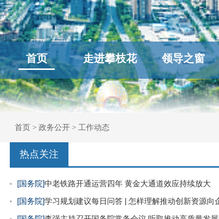
首页
走进攀枝花
领导之窗
首页
>
政务公开
>
工作动态
热点关注
[国务院]
中老铁路开通运营四年 黄金大通道效应持续放大
[国务院]
学习规划建议每日问答 | 怎样理解推动创新资源向
[国务院]
李强主持召开国务院常务会议 听取推动高质量发展综