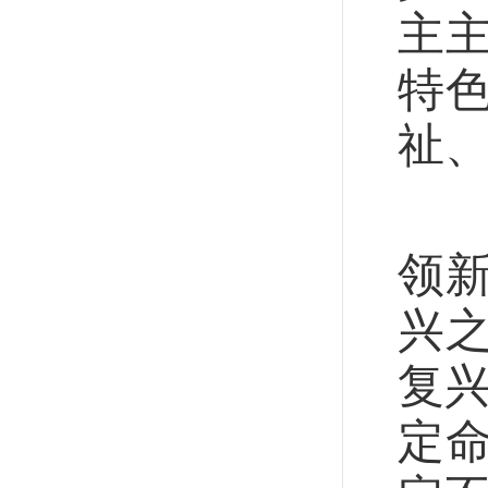
主
特
祉
2
领
兴
复
定