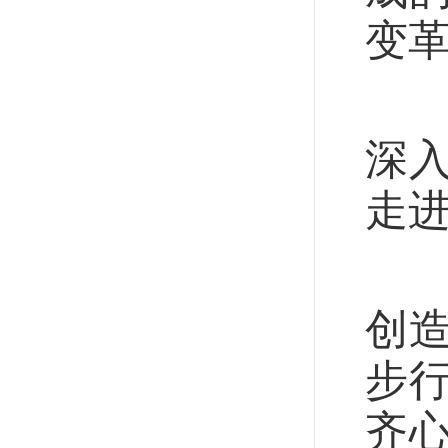
变
“
深
走
“
创
步
齐