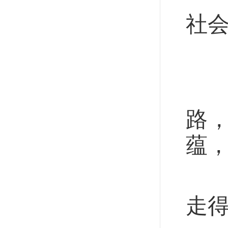
社
…
习
路
蕴，
走
走