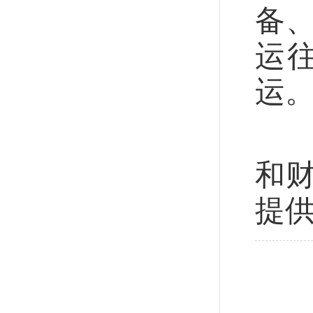
备、
运
运
委
和
提