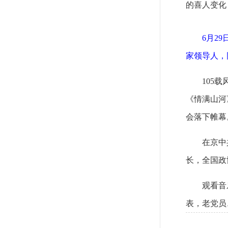
的喜人变化
6月2
家领导人，
105
《情满山河
会落下帷幕
在京中
长，全国政
观看音
表，老党员