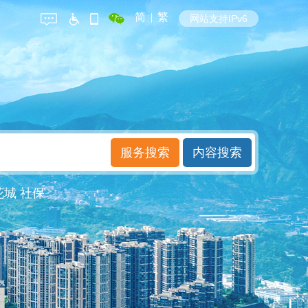
简
|
繁
网站支持IPv6
花城
社保