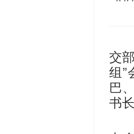
新
交部
组
巴
书
王