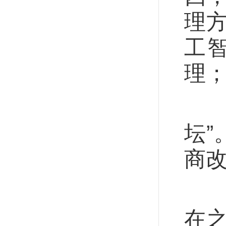
理
工
理
王
坛”
商
与
在