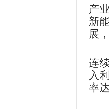
产
新
展
统
连
入利
率达