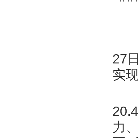
新
27
实现
从
20
力、