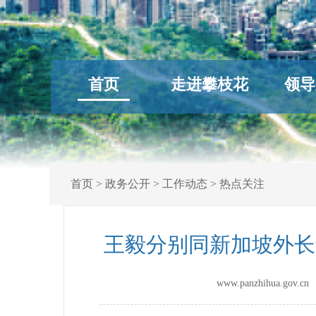
首页
走进攀枝花
领导
首页
>
政务公开
>
工作动态
>
热点关注
王毅分别同新加坡外长
www.panzhihua.go