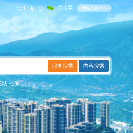
简
|
繁
网站支持IPv6
花城
社保