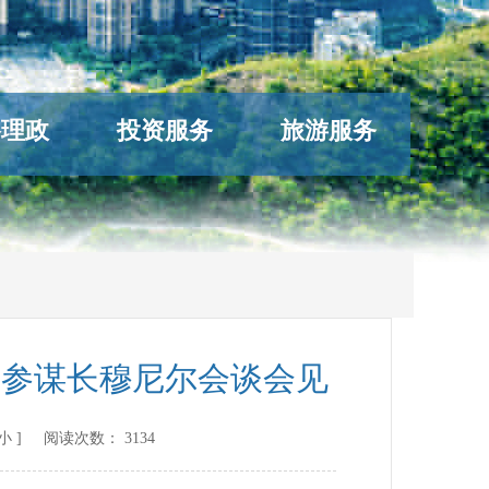
络理政
投资服务
旅游服务
军参谋长穆尼尔会谈会见
小
] 阅读次数：
3134