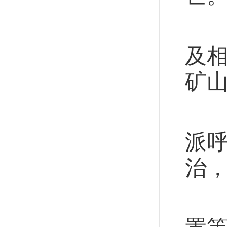
—
及
矿山
—
派
治
—