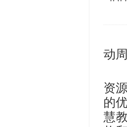
记
动
启
资源
的优
慧