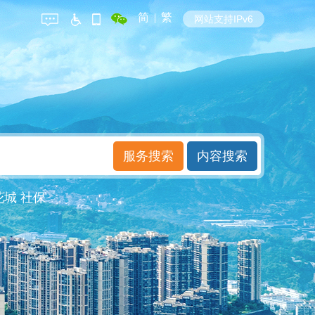
简
|
繁
网站支持IPv6
花城
社保