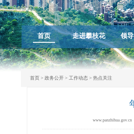
首页
走进攀枝花
领导
首页
>
政务公开
>
工作动态
>
热点关注
www.panzhihua.go