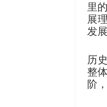
里
展
发展
京
历
整体
阶
“