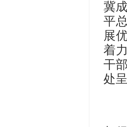
冀
平
展
着
干部
处
突
“