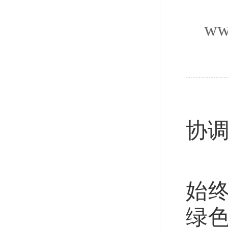
ww
京
协
“
始
绿色