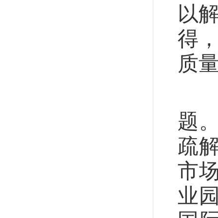
以解
得，
质
疏
题
疏
市
业